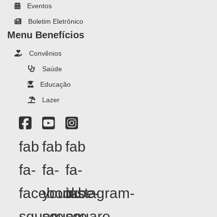
Eventos
Boletim Eletrônico
Menu Benefícios
Convênios
Saúde
Educação
Lazer
fab
fab
fab
fa-
fa-
fa-
facebook-
youtube-
instagram-
square
square
square