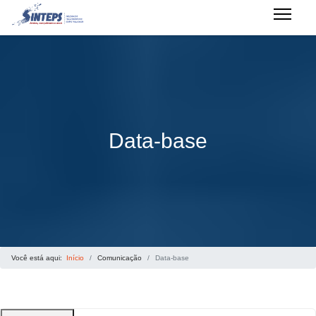
Data-base
Você está aqui:
Início
Comunicação
Data-base