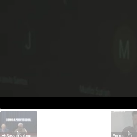
📢 Sessão solene
Em reunião,