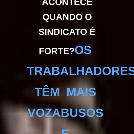
ACONTECE
QUANDO O
SINDICATO É
OS
FORTE?
TRABALHADORE
TÊM MAIS
VOZ
ABUSOS
E