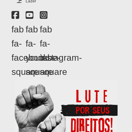
Lazer
fab
fab
fab
fa-
fa-
fa-
facebook-
youtube-
instagram-
square
square
square