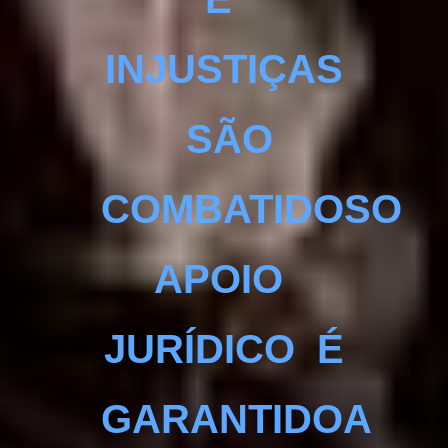
INJUSTIÇAS
SÃO
COMBATIDOS
O
APOIO
JURÍDICO É
GARANTIDO
A