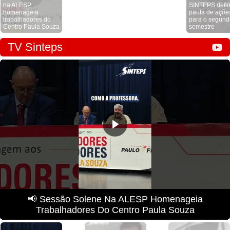
na ALESP
SINTEPS defi
homenageia
pauta de açõe
trabalhadores do
para o segund
Centro Paula Souza
semestre
TV Sinteps
📢 Sessão Solene Na ALESP Homenageia
Trabalhadores Do Centro Paula Souza