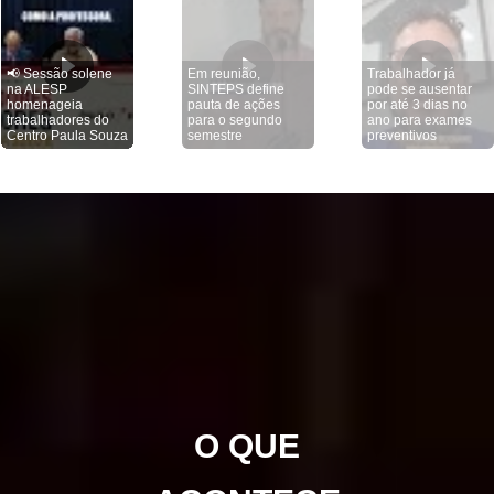
📢 Sessão solene
Em reunião,
Trabalhador já
na ALESP
SINTEPS define
pode se ausentar
homenageia
pauta de ações
por até 3 dias no
trabalhadores do
para o segundo
ano para exames
Centro Paula Souza
semestre
preventivos
O QUE