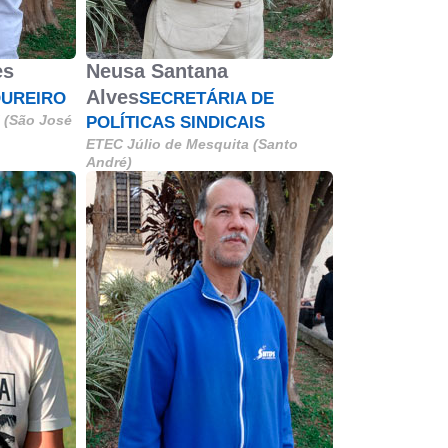
es
Neusa Santana
Alves
OUREIRO
SECRETÁRIA DE
l (São José
POLÍTICAS SINDICAIS
ETEC Júlio de Mesquita (Santo
André)