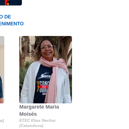
O DE
ENIMENTO
Margarete Maria
Moisés
u)
ETEC Elias Nechar
(Catanduva)