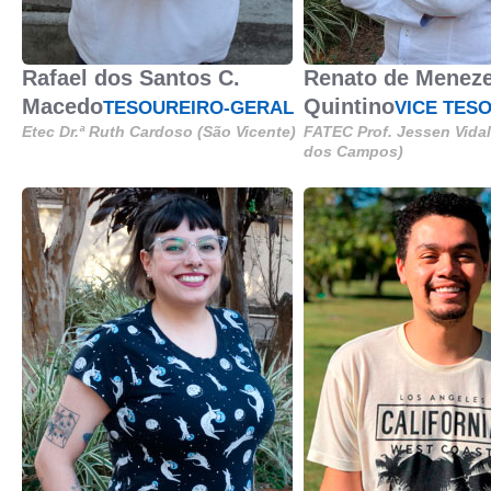
Rafael dos Santos C.
Renato de Menez
Macedo
Quintino
TESOUREIRO-GERAL
VICE TES
Etec Dr.ª Ruth Cardoso (São Vicente)
FATEC Prof. Jessen Vida
dos Campos)