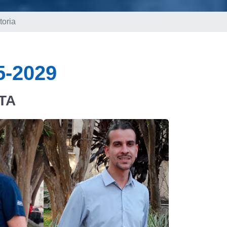
toria
5-2029
TA