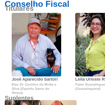
Conselho Fiscal
Titulares
José Aparecido Sartori
Leila Urioste 
Etec Dr. Carolino da Motta e
Fatec Guaratingue
Silva (Espirito Santo do
(Guaratinguetá)
Pinhal)
Suplentes