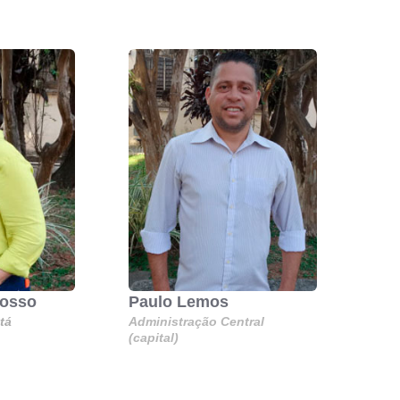
Rosso
Paulo Lemos
tá
Administração Central
(capital)