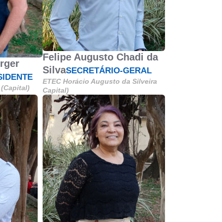
Felipe Augusto Chadi da
rger
Silva
SECRETÁRIO-GERAL
SIDENTE
ETEC Horácio Augusto da Silveira
(Capital)
Capital)