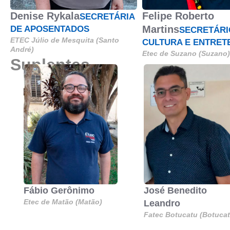
Denise Rykala
Felipe Roberto
SECRETÁRIA
Martins
DE APOSENTADOS
SECRETÁRI
ETEC Júlio de Mesquita (Santo
CULTURA E ENTRET
André)
Etec de Suzano (Suzano)
Suplentes
Fábio Gerônimo
José Benedito
Etec de Matão (Matão)
Leandro
Fatec Botucatu (Botucat