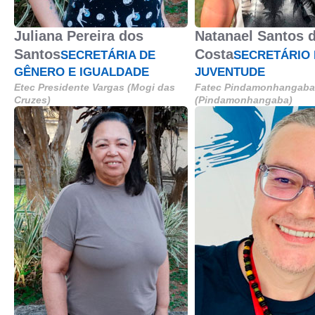
Juliana Pereira dos
Natanael Santos 
Santos
Costa
SECRETÁRIA DE
SECRETÁRIO 
GÊNERO E IGUALDADE
JUVENTUDE
Etec Presidente Vargas (Mogi das
Fatec Pindamonhangaba
Cruzes)
(Pindamonhangaba)