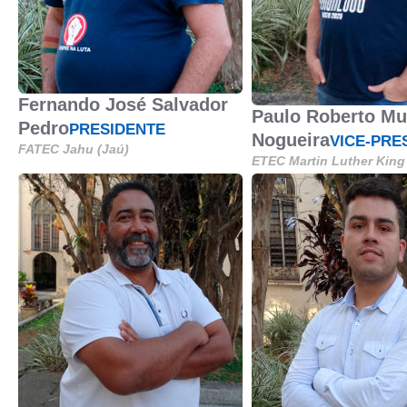
Fernando José Salvador
Paulo Roberto Mu
Pedro
PRESIDENTE
Nogueira
VICE-PRE
FATEC Jahu (Jaú)
ETEC Martin Luther King 