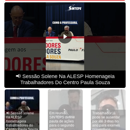
📢 Sessão Solene Na ALESP Homenageia
Trabalhadores Do Centro Paula Souza
📢 Sessão solene
Em reunião,
Trabalhador já
na ALESP
SINTEPS define
pode se ausentar
homenageia
pauta de ações
por até 3 dias no
trabalhadores do
para o segundo
ano para exames
Centro Paula Souza
semestre
preventivos