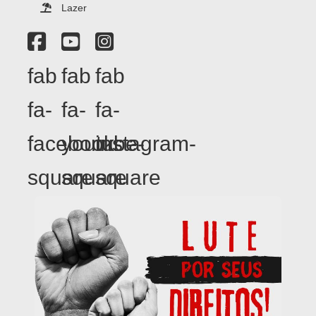
Lazer
fab
fab
fab
fa-
fa-
fa-
facebook-
youtube-
instagram-
square
square
square