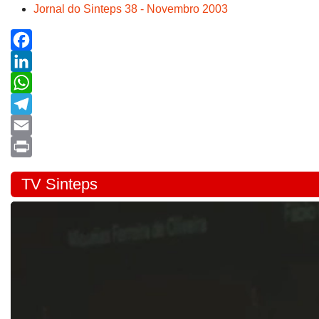
Jornal do Sinteps 38 - Novembro 2003
Facebook
LinkedIn
WhatsApp
Telegram
Email
Print
TV Sinteps