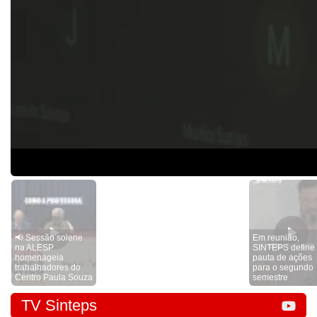
📢 Sessão solene
Em reunião,
na ALESP
SINTEPS define
homenageia
pauta de ações
trabalhadores do
para o segundo
Centro Paula Souza
semestre
TV Sinteps