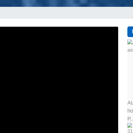
AL
ho
P..
31