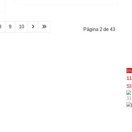
8
9
10
Página 2 de 43
Im
11
S
31