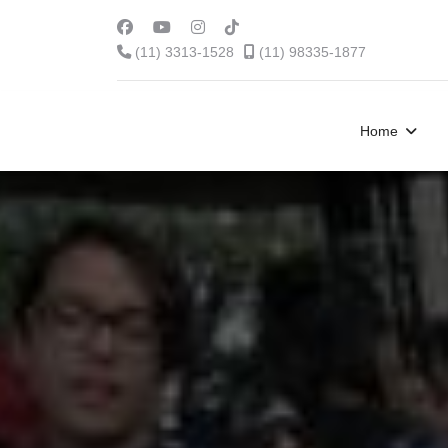
(11) 3313-1528
(11) 98335-1877
Home