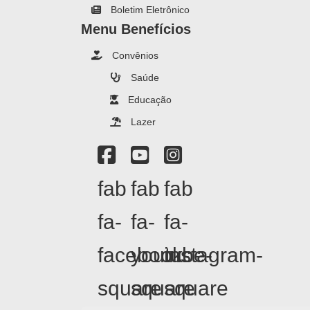
Boletim Eletrônico
Menu Benefícios
Convênios
Saúde
Educação
Lazer
fab
fab
fab
fa-
fa-
fa-
facebook-
youtube-
instagram-
square
square
square