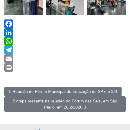
Facebook
LinkedIn
WhatsApp
Telegram
Email
Print
Artigo anterior: Reunião do Fórum Municipal de Educação de SP 
Reunião do Fórum Municipal de Educação de SP em 3/3
Próximo artigo: Sinteps presente na reunião do Fórum das Sei
Sinteps presente na reunião do Fórum das Seis, em São
Paulo, em 26/2/2026