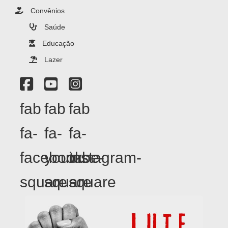
Convênios
Saúde
Educação
Lazer
fab
fab
fab
fa-
fa-
fa-
facebook-
youtube-
instagram-
square
square
square