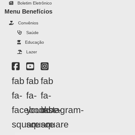
Boletim Eletrônico
Menu Benefícios
Convênios
Saúde
Educação
Lazer
fab
fab
fab
fa-
fa-
fa-
facebook-
youtube-
instagram-
square
square
square