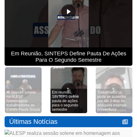
Trabalhador Já Pode Se Ausentar Por Até 3 Dias
No Ano Para Exames Preventivos
📢 Sessão solene
Em reunião,
Trabalhador já
na ALESP
SINTEPS define
pode se ausentar
homenageia
pauta de ações
por até 3 dias no
trabalhadores do
para o segundo
ano para exames
Centro Paula Souza
semestre
preventivos
Últimas Notícias