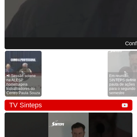
📢 
📢 Sessão solene
Em reunião,
na ALESP
SINTEPS define
homenageia
pauta de ações
trabalhadores do
para o segundo
Centro Paula Souza
semestre
TV Sinteps